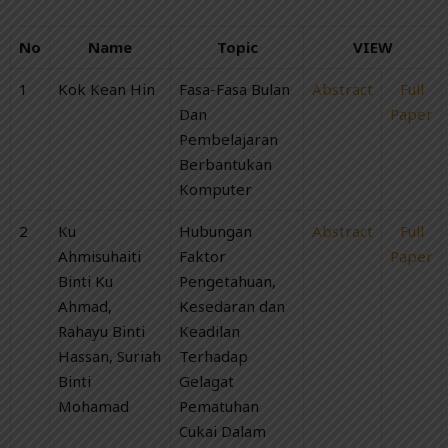
No
Name
Topic
VIEW
1
Kok Kean Hin
Fasa-Fasa Bulan
Abstract
Full
Dan
Paper
Pembelajaran
Berbantukan
Komputer
2
Ku
Hubungan
Abstract
Full
Ahmisuhaiti
Faktor
Paper
Binti Ku
Pengetahuan,
Ahmad,
Kesedaran dan
Rahayu Binti
Keadilan
Hassan, Suriah
Terhadap
Binti
Gelagat
Mohamad
Pematuhan
Cukai Dalam