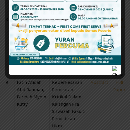
Universiti
8
Nurun Najwa
Pengajaran dan
Abstract
Full
binti
Pemudahcaraan
Paper
Mohammad
Secara Maya –
Mustafa,
Pelaksanaan
Macliffton
Melalui Sistem
Tembak Sinau,
Pengurusan
Alloon J.
Pembelajaran
Basinau
9
Fatin Atiqah
Keberkesanan
Abstract
Full
Abd Rahman,
Pemikiran
Paper
Faridah Mydin
Kritikal Dalam
Kutty
Kalangan Pra
Siswazah Fakulti
Pendidikan
Ukm;