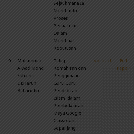
Sejauhmana Ia
Membantu
Proses
Penaakulan
Dalam
Membuat
Keputusan
10
Muhammad
Tahap
Abstract
Full
Ajwad Mohd
Kemahiran dan
Paper
Suhaimi,
Penggunaan
Dr.Harun
Guru-Guru
Baharudin
Pendidikan
Islam dalam
Pembelajaran
Maya Google
Classroom
Sepanjang