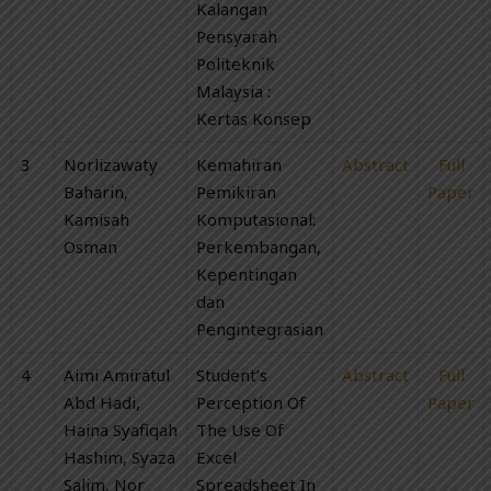
Kalangan
Pensyarah
Politeknik
Malaysia :
Kertas Konsep
3
Norlizawaty
Kemahiran
Abstract
Full
Baharin,
Pemikiran
Paper
Kamisah
Komputasional:
Osman
Perkembangan,
Kepentingan
dan
Pengintegrasian
4
Aimi Amiratul
Student’s
Abstract
Full
Abd Hadi,
Perception Of
Paper
Haina Syafiqah
The Use Of
Hashim, Syaza
Excel
Salim, Nor
Spreadsheet In