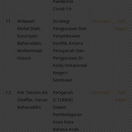
Pandemik
Covid-19
11
Milawati
Strategi
Abstract
Full
Mohd Diah,
Pengurusan Dan
Paper
Suzariyati
Penyelesaian
Baharuddin,
Konflik Antara
Muhammad
Pensyarah Dan
Hussin
Pengurusan Di
Kolej Vokasional
Negeri
Sembilan
12
Nik Tasnim Ab
Pengaruh
Abstract
Full
Ghaffar, Harun
ICT(BBM)
Paper
Baharuddin
Dalam
Pembelajaran
Kosa Kata
Bahasa Arab