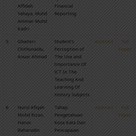
Affidah
Financial
Yahaya, Muhd
Reporting
Ammar Muhd
Kadri
5
Ghaiteri
Student’s
Abstract
Full
Chithunaidu,
Perception of
Paper
Anuar Ahmad
The Use and
Importance Of
ICT In The
Teaching And
Learning Of
History Subjects
6
Nurul Afiqah
Tahap
Abstract
Full
Mohd Rizan,
Pengetahuan
Paper
Harun
Kosa Kata Dan
Baharudin
Pencapaian