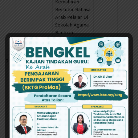
Kemahiran
Bertutur Bahasa
Arab Pelajar Di
Sekolah Agama
Bantuan
Kerajaan (SABK)
Selangor
7
Norafrina
Kesan Amalan
Abstract
Full
Shamsul
Pedagogi Di
Paper
Azwan,Faridah
Tahun Pertama
Mydin Kutty
Fakulti
Pendidikan
Universiti
Kebangsaan
Malaysia Dalam
Membantu
Proses Transisi
Pelajar Di