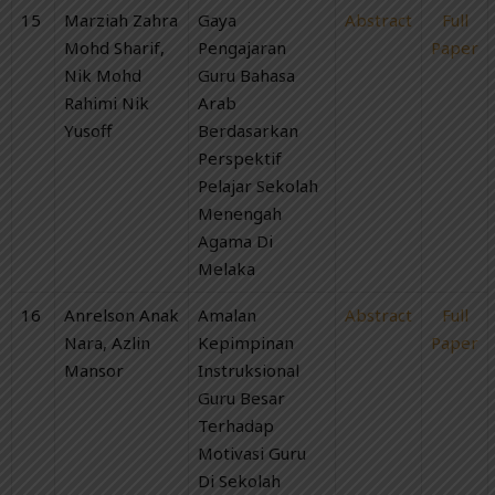
15
Marziah Zahra
Gaya
Abstract
Full
Mohd Sharif,
Pengajaran
Paper
Nik Mohd
Guru Bahasa
Rahimi Nik
Arab
Yusoff
Berdasarkan
Perspektif
Pelajar Sekolah
Menengah
Agama Di
Melaka
16
Anrelson Anak
Amalan
Abstract
Full
Nara, Azlin
Kepimpinan
Paper
Mansor
Instruksional
Guru Besar
Terhadap
Motivasi Guru
Di Sekolah