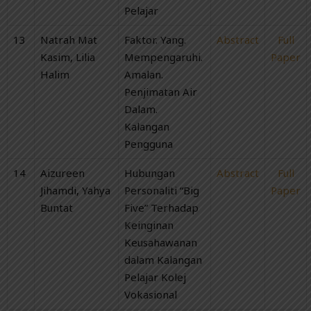
Pelajar
13
Natrah Mat
Faktor. Yang.
Abstract
Full
Kasim, Lilia
Mempengaruhi.
Paper
Halim
Amalan.
Penjimatan Air
Dalam.
Kalangan
Pengguna
14
Aizureen
Hubungan
Abstract
Full
Jihamdi, Yahya
Personaliti “Big
Paper
Buntat
Five” Terhadap
Keinginan
Keusahawanan
dalam Kalangan
Pelajar Kolej
Vokasional